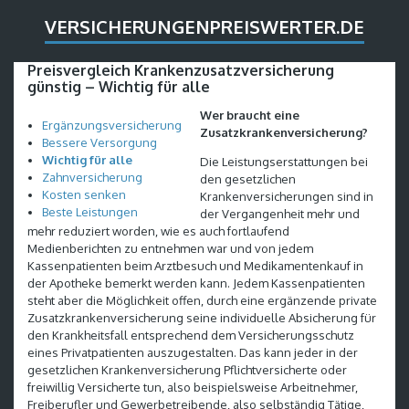
VERSICHERUNGENPREISWERTER.DE
Preisvergleich Krankenzusatzversicherung
günstig – Wichtig für alle
Wer braucht eine
Ergänzungsversicherung
Zusatzkrankenversicherung?
Bessere Versorgung
Wichtig für alle
Die Leistungserstattungen bei
Zahnversicherung
den gesetzlichen
Kosten senken
Krankenversicherungen sind in
Beste Leistungen
der Vergangenheit mehr und
mehr reduziert worden, wie es auch fortlaufend
Medienberichten zu entnehmen war und von jedem
Kassenpatienten beim Arztbesuch und Medikamentenkauf in
der Apotheke bemerkt werden kann. Jedem Kassenpatienten
steht aber die Möglichkeit offen, durch eine ergänzende private
Zusatzkrankenversicherung seine individuelle Absicherung für
den Krankheitsfall entsprechend dem Versicherungsschutz
eines Privatpatienten auszugestalten. Das kann jeder in der
gesetzlichen Krankenversicherung Pflichtversicherte oder
freiwillig Versicherte tun, also beispielsweise Arbeitnehmer,
Freiberufler und Gewerbetreibende, also selbständig Tätige,